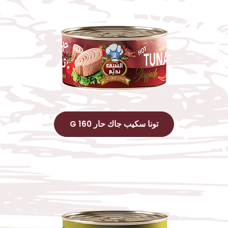
تونا سكيب جاك حار 160 G