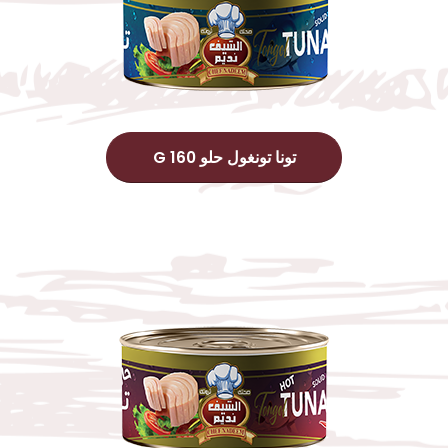
تونا تونغول حلو 160 G